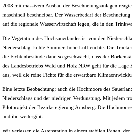
2008 mit massivem Ausbau der Beschneiungsanlagen reagiert
maschinell beschneibar. Der Wasserbedarf der Beschneiung l
auf die regionale Wasserwirtschaft legen, die in den Trinkwas
Die Vegetation des Hochsauerlandes ist von den Niederschlag
Niederschlag, kühle Sommer, hohe Luftfeuchte. Die Trock
die Fichtenbestände dann so geschwächt, dass der Borkenkäf
des Landesbetriebs Wald und Holz NRW geht für die Lage H
aus, weil die reine Fichte für die erwartbare Klimaentwicklun
Eine letzte Beobachtung: auch die Hochmoore des Sauerla
Niederschlags und der niedrigen Verdunstung. Mit jedem tr
Pilotprojekt der Bezirksregierung Arnsberg. Die Hochmoore 
und ihn weitergibt.
Wir verlassen die Astenstation in einem stabilen Regen, d