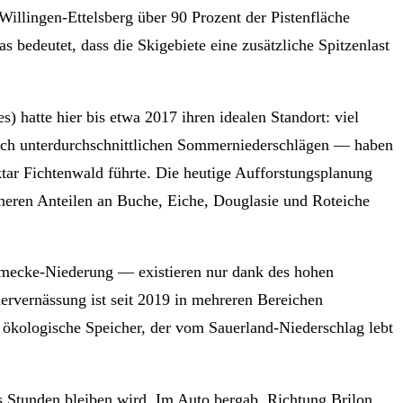
llingen-Ettelsberg über 90 Prozent der Pistenfläche
 bedeutet, dass die Skigebiete eine zusätzliche Spitzenlast
 hatte hier bis etwa 2017 ihren idealen Standort: viel
ich unterdurchschnittlichen Sommerniederschlägen — haben
tar Fichtenwald führte. Die heutige Aufforstungsplanung
heren Anteilen an Buche, Eiche, Douglasie und Roteiche
rmecke-Niederung — existieren nur dank des hohen
rvernässung ist seit 2019 in mehreren Bereichen
 ökologische Speicher, der vom Sauerland-Niederschlag lebt
s Stunden bleiben wird. Im Auto bergab, Richtung Brilon,