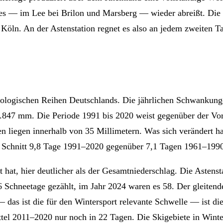
mes — im Lee bei Brilon und Marsberg — wieder abreißt. Die 
Köln. An der Astenstation regnet es also an jedem zweiten Tag
rologischen Reihen Deutschlands. Die jährlichen Schwankunge
.847 mm. Die Periode 1991 bis 2020 weist gegenüber der Vor
n liegen innerhalb von 35 Millimetern. Was sich verändert ha
 Schnitt 9,8 Tage 1991–2020 gegenüber 7,1 Tagen 1961–19
t hat, hier deutlicher als der Gesamtniederschlag. Die Astens
6 Schneetage gezählt, im Jahr 2024 waren es 58. Der gleitend
das ist die für den Wintersport relevante Schwelle — ist die
ttel 2011–2020 nur noch in 22 Tagen. Die Skigebiete in Wint