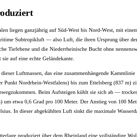
roduziert
len liegen ganzjährig auf Süd-West bis Nord-West, mit eine
ritime Subtropikluft — also Luft, die ihren Ursprung über d
che Tiefebene und die Niederrheinische Bucht ohne nennenswe
 sie auf eine echte Geländekante.
eg dieser Luftmassen, das eine zusammenhängende Kammlinie
 Punkt Nordrhein-Westfalens) bis zum Ettelsberg (837 m) zie
hinwegzukommen. Beim Aufsteigen kühlt sie sich ab — trocke
us) um etwa 0,6 Grad pro 100 Meter. Der Anstieg von 100 Me
sius. In dieser abgekühlten Luft sinkt die maximale Wasserda
wetterlage produziert über dem Rheinland eine vollständige 