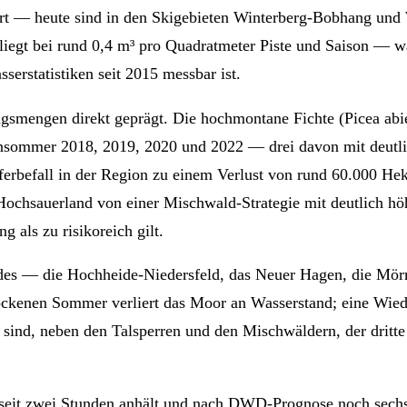
 — heute sind in den Skigebieten Winterberg-Bobhang und Wi
iegt bei rund 0,4 m³ pro Quadratmeter Piste und Saison — was
serstatistiken seit 2015 messbar ist.
smengen direkt geprägt. Die hochmontane Fichte (Picea abies)
ensommer 2018, 2019, 2020 und 2022 — drei davon mit deutl
erbefall in der Region zu einem Verlust von rund 60.000 Hek
ochsauerland von einer Mischwald-Strategie mit deutlich hö
g als zu risikoreich gilt.
ndes — die Hochheide-Niedersfeld, das Neuer Hagen, die Mö
ockenen Sommer verliert das Moor an Wasserstand; eine Wiede
sind, neben den Talsperren und den Mischwäldern, der dritte
er seit zwei Stunden anhält und nach DWD-Prognose noch sech