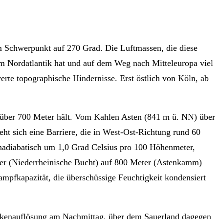
m Schwerpunkt auf 270 Grad. Die Luftmassen, die diese
em Nordatlantik hat und auf dem Weg nach Mitteleuropa viel
rte topographische Hindernisse. Erst östlich von Köln, ab
 über 700 Meter hält. Vom Kahlen Asten (841 m ü. NN) über
ht sich eine Barriere, die in West-Ost-Richtung rund 60
nadiabatisch um 1,0 Grad Celsius pro 100 Höhenmeter,
ter (Niederrheinische Bucht) auf 800 Meter (Astenkamm)
mpfkapazität, die überschüssige Feuchtigkeit kondensiert
Wolkenauflösung am Nachmittag, über dem Sauerland dagegen