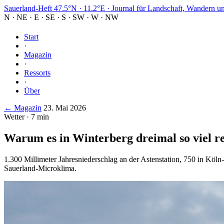
Sauerland-Heft
47.5°N · 11.2°E
·
Journal für Landschaft, Wandern u
N
·
NE
·
E
·
SE
·
S
·
SW
·
W
·
NW
Start
·
Magazin
·
Ressorts
·
Über
← Magazin
23. Mai 2026
Wetter · 7 min
Warum es in Winterberg dreimal so viel re
1.300 Millimeter Jahresniederschlag an der Astenstation, 750 in Köln-
Sauerland-Microklima.