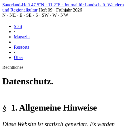
Sauerland-Heft
47.5°N · 11.2°E
·
Journal für Landschaft, Wandern
und Regionalkultur
Heft 09 · Frühjahr 2026
N
·
NE
·
E
·
SE
·
S
·
SW
·
W
·
NW
Start
·
Magazin
·
Ressorts
·
Über
Rechtliches
Datenschutz.
1. Allgemeine Hinweise
Diese Website ist statisch generiert. Es werden