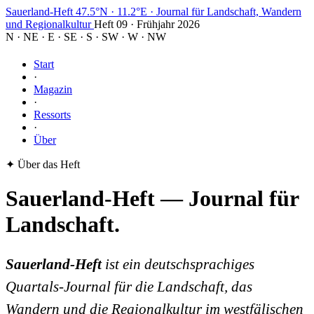
Sauerland-Heft
47.5°N · 11.2°E
·
Journal für Landschaft, Wandern
und Regionalkultur
Heft 09 · Frühjahr 2026
N
·
NE
·
E
·
SE
·
S
·
SW
·
W
·
NW
Start
·
Magazin
·
Ressorts
·
Über
✦ Über das Heft
Sauerland-Heft — Journal für
Landschaft
.
Sauerland-Heft
ist ein deutschsprachiges
Quartals-Journal für die Landschaft, das
Wandern und die Regionalkultur im westfälischen