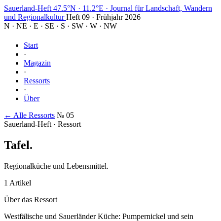
Sauerland-Heft
47.5°N · 11.2°E
·
Journal für Landschaft, Wandern
und Regionalkultur
Heft 09 · Frühjahr 2026
N
·
NE
·
E
·
SE
·
S
·
SW
·
W
·
NW
Start
·
Magazin
·
Ressorts
·
Über
← Alle Ressorts
№ 05
Sauerland-Heft · Ressort
Tafel
.
Regionalküche und Lebensmittel.
1 Artikel
Über das Ressort
Westfälische und Sauerländer Küche: Pumpernickel und sein