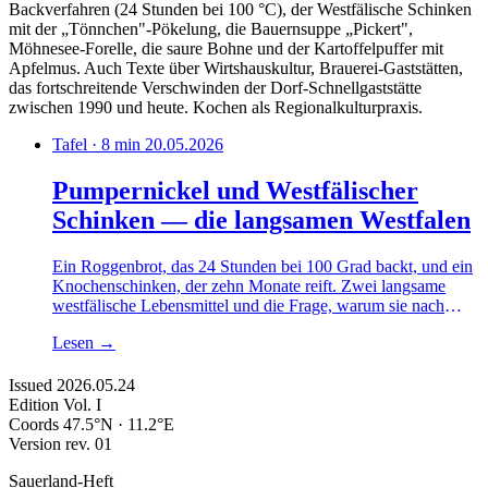
Backverfahren (24 Stunden bei 100 °C), der Westfälische Schinken
mit der „Tönnchen"-Pökelung, die Bauernsuppe „Pickert",
Möhnesee-Forelle, die saure Bohne und der Kartoffelpuffer mit
Apfelmus. Auch Texte über Wirtshauskultur, Brauerei-Gaststätten,
das fortschreitende Verschwinden der Dorf-Schnellgaststätte
zwischen 1990 und heute. Kochen als Regionalkulturpraxis.
Tafel · 8 min
20.05.2026
Pumpernickel und Westfälischer
Schinken — die langsamen Westfalen
Ein Roggenbrot, das 24 Stunden bei 100 Grad backt, und ein
Knochenschinken, der zehn Monate reift. Zwei langsame
westfälische Lebensmittel und die Frage, warum sie nach
einer Industrialisierungsphase wieder Marktanteile gewinnen.
Lesen
→
Issued
2026.05.24
Edition
Vol. I
Coords
47.5°N · 11.2°E
Version
rev. 01
Sauerland-Heft