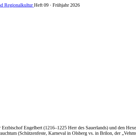
nd Regionalkultur
Heft 09 · Frühjahr 2026
rzbischof Engelbert (1216–1225 Herr des Sauerlands) und den Hexenpr
htum (Schützenfeste, Karneval in Olsberg vs. in Brilon, der „Vehmste