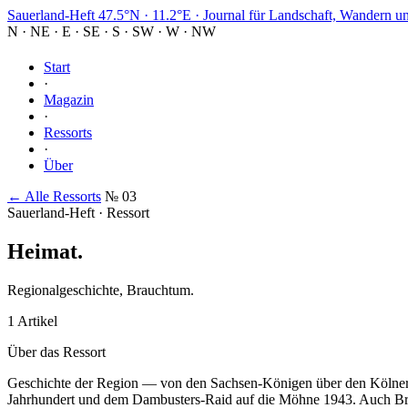
Sauerland-Heft
47.5°N · 11.2°E
·
Journal für Landschaft, Wandern u
N
·
NE
·
E
·
SE
·
S
·
SW
·
W
·
NW
Start
·
Magazin
·
Ressorts
·
Über
← Alle Ressorts
№ 03
Sauerland-Heft · Ressort
Heimat
.
Regionalgeschichte, Brauchtum.
1 Artikel
Über das Ressort
Geschichte der Region — von den Sachsen-Königen über den Kölner E
Jahrhundert und dem Dambusters-Raid auf die Möhne 1943. Auch Brauc