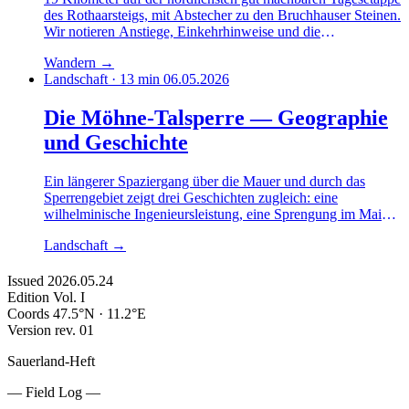
des Rothaarsteigs, mit Abstecher zu den Bruchhauser Steinen.
Wir notieren Anstiege, Einkehrhinweise und die
jahreszeitlichen Tücken der Strecke.
Wandern
→
Landschaft · 13 min
06.05.2026
Die Möhne-Talsperre — Geographie
und Geschichte
Ein längerer Spaziergang über die Mauer und durch das
Sperrengebiet zeigt drei Geschichten zugleich: eine
wilhelminische Ingenieursleistung, eine Sprengung im Mai
1943 und ein Trinkwasser-Reservoir, das bis heute das halbe
Landschaft
→
Ruhrgebiet versorgt.
Issued
2026.05.24
Edition
Vol. I
Coords
47.5°N · 11.2°E
Version
rev. 01
Sauerland-Heft
— Field Log —