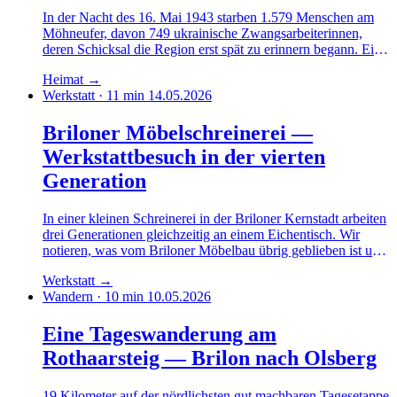
In der Nacht des 16. Mai 1943 starben 1.579 Menschen am
Möhneufer, davon 749 ukrainische Zwangsarbeiterinnen,
deren Schicksal die Region erst spät zu erinnern begann. Eine
ereignisgeschichtliche Strecke ohne Heldenton.
Heimat
→
Werkstatt · 11 min
14.05.2026
Briloner Möbelschreinerei —
Werkstattbesuch in der vierten
Generation
In einer kleinen Schreinerei in der Briloner Kernstadt arbeiten
drei Generationen gleichzeitig an einem Eichentisch. Wir
notieren, was vom Briloner Möbelbau übrig geblieben ist und
warum der Massivholzanteil wieder wächst.
Werkstatt
→
Wandern · 10 min
10.05.2026
Eine Tageswanderung am
Rothaarsteig — Brilon nach Olsberg
19 Kilometer auf der nördlichsten gut machbaren Tagesetappe