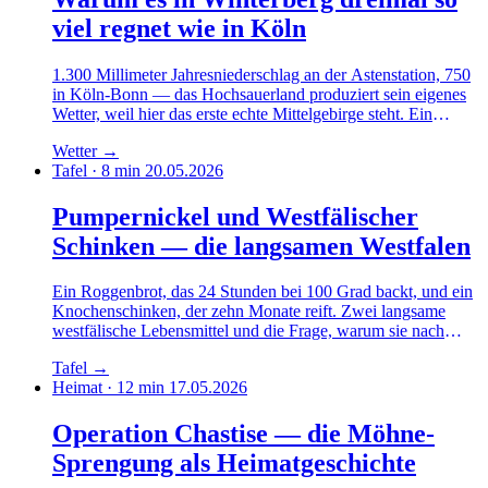
viel regnet wie in Köln
1.300 Millimeter Jahresniederschlag an der Astenstation, 750
in Köln-Bonn — das Hochsauerland produziert sein eigenes
Wetter, weil hier das erste echte Mittelgebirge steht. Ein
klimatologischer Blick auf das Sauerland-Microklima.
Wetter
→
Tafel · 8 min
20.05.2026
Pumpernickel und Westfälischer
Schinken — die langsamen Westfalen
Ein Roggenbrot, das 24 Stunden bei 100 Grad backt, und ein
Knochenschinken, der zehn Monate reift. Zwei langsame
westfälische Lebensmittel und die Frage, warum sie nach
einer Industrialisierungsphase wieder Marktanteile gewinnen.
Tafel
→
Heimat · 12 min
17.05.2026
Operation Chastise — die Möhne-
Sprengung als Heimatgeschichte