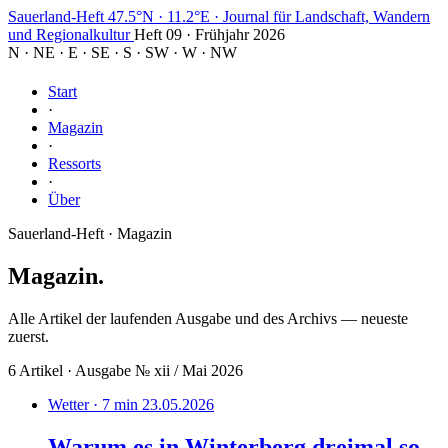
Sauerland-Heft
47.5°N · 11.2°E
·
Journal für Landschaft, Wandern
und Regionalkultur
Heft 09 · Frühjahr 2026
N
·
NE
·
E
·
SE
·
S
·
SW
·
W
·
NW
Start
·
Magazin
·
Ressorts
·
Über
Sauerland-Heft · Magazin
Magazin
.
Alle Artikel der laufenden Ausgabe und des Archivs — neueste
zuerst.
6 Artikel · Ausgabe № xii / Mai 2026
Wetter · 7 min
23.05.2026
Warum es in Winterberg dreimal so