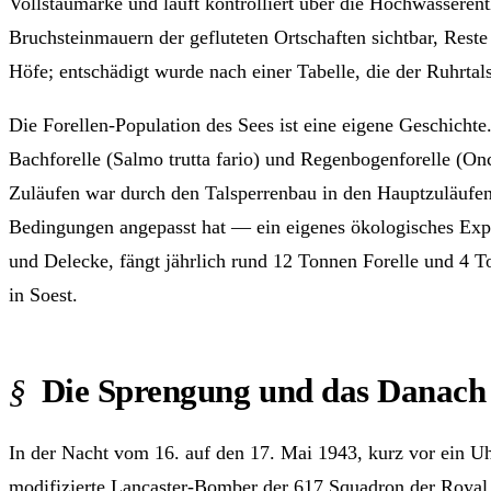
Vollstaumarke und läuft kontrolliert über die Hochwassere
Bruchsteinmauern der gefluteten Ortschaften sichtbar, Res
Höfe; entschädigt wurde nach einer Tabelle, die der Ruhrtalsp
Die Forellen-Population des Sees ist eine eigene Geschich
Bachforelle (Salmo trutta fario) und Regenbogenforelle (O
Zuläufen war durch den Talsperrenbau in den Hauptzuläufen 
Bedingungen angepasst hat — ein eigenes ökologisches Exper
und Delecke, fängt jährlich rund 12 Tonnen Forelle und 4 T
in Soest.
Die Sprengung und das Danach
In der Nacht vom 16. auf den 17. Mai 1943, kurz vor ein U
modifizierte Lancaster-Bomber der 617 Squadron der Royal