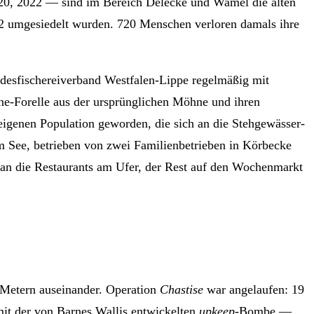
2020, 2022 — sind im Bereich Delecke und Wamel die alten
912 umgesiedelt wurden. 720 Menschen verloren damals ihre
ndesfischereiverband Westfalen-Lippe regelmäßig mit
ne-Forelle aus der ursprünglichen Möhne und ihren
eigenen Population geworden, die sich an die Stehgewässer-
m See, betrieben von zwei Familienbetrieben in Körbecke
 an die Restaurants am Ufer, der Rest auf den Wochenmarkt
 Metern auseinander. Operation
Chastise
war angelaufen: 19
it der von Barnes Wallis entwickelten
upkeep
-Bombe —