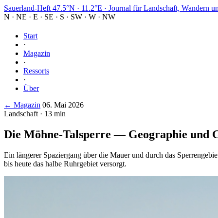
Sauerland-Heft
47.5°N · 11.2°E
·
Journal für Landschaft, Wandern u
N
·
NE
·
E
·
SE
·
S
·
SW
·
W
·
NW
Start
·
Magazin
·
Ressorts
·
Über
← Magazin
06. Mai 2026
Landschaft · 13 min
Die Möhne-Talsperre — Geographie und G
Ein längerer Spaziergang über die Mauer und durch das Sperrengebiet
bis heute das halbe Ruhrgebiet versorgt.