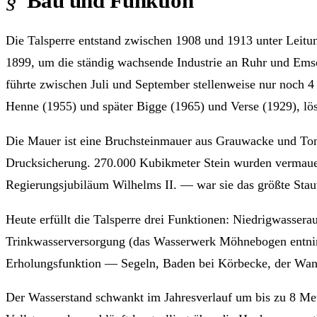
Bau und Funktion
Die Talsperre entstand zwischen 1908 und 1913 unter Leitun
1899, um die ständig wachsende Industrie an Ruhr und Ems
führte zwischen Juli und September stellenweise nur noch 4
Henne (1955) und später Bigge (1965) und Verse (1929), lös
Die Mauer ist eine Bruchsteinmauer aus Grauwacke und Tons
Drucksicherung. 270.000 Kubikmeter Stein wurden vermauer
Regierungsjubiläum Wilhelms II. — war sie das größte Sta
Heute erfüllt die Talsperre drei Funktionen: Niedrigwassera
Trinkwasserversorgung (das Wasserwerk Möhnebogen entnimmt
Erholungsfunktion — Segeln, Baden bei Körbecke, der Wande
Der Wasserstand schwankt im Jahresverlauf um bis zu 8 Mete