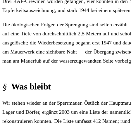
Drei RAF-Crewmen wurden gefangen, vier konnten in den Nie
Tapferkeitsauszeichnung, und starb 1944 bei einem späteren
Die ökologischen Folgen der Sprengung sind selten erzählt. 
auf eine Tiefe von durchschnittlich 2,5 Metern auf und sch
ausgelöscht; die Wiederbesetzung begann erst 1947 und dauert
am Mauerwerk eine sichtbare Naht — der Übergang zwischen
man am Mauerfuß auf der wasserzugewandten Seite vorbeig
Was bleibt
Wir stehen wieder an der Sperrmauer. Östlich der Hauptmaue
Lager und Dörfer, ergänzt 2003 um eine Liste der namentlic
rekonstruieren konnten. Die Liste umfasst 412 Namen; run