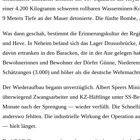
einer 4.200 Kilogramm schweren rollbaren Wasserminen-Kon
9 Metern Tiefe an der Mauer detonierte. Die fünfte Bombe, 
Was dann geschah, bestimmt die Erinnerungskultur der Regi
und Heve. In Neheim befand sich das Lager Drususbrücke, i
davon ertranken in den Baracken, die in der Aue gelegen ha
Bewohnerinnen und Bewohner der Dörfer Günne, Niederense und
Schätzungen (3.000) und höher als die deutsche Wehrmachts
Der Wiederaufbau begann unverzüglich. Albert Speers Mini
überwiegend Zwangsarbeiter und KZ-Häftlinge unter SS-B
Monate nach der Sprengung — wieder verfüllt. Die Schnelligk
anderswo fehlten. Die industrielle Wirkung der Operation 
— hielt länger.