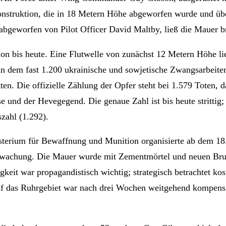
struktion, die in 18 Metern Höhe abgeworfen wurde und über
abgeworfen von Pilot Officer David Maltby, ließ die Mauer b
on bis heute. Eine Flutwelle von zunächst 12 Metern Höhe l
n dem fast 1.200 ukrainische und sowjetische Zwangsarbeite
tten. Die offizielle Zählung der Opfer steht bei 1.579 Toten
 der Hevegegend. Die genaue Zahl ist bis heute strittig; sie
zahl (1.292).
sterium für Bewaffnung und Munition organisierte ab dem 18
ewachung. Die Mauer wurde mit Zementmörtel und neuen Bru
eit war propagandistisch wichtig; strategisch betrachtet kos
auf das Ruhrgebiet war nach drei Wochen weitgehend kompens