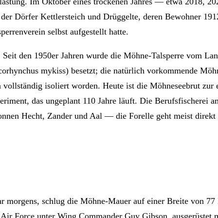
ntlastung. Im Oktober eines trockenen Jahres — etwa 2018, 
te der Dörfer Kettlersteich und Drüggelte, deren Bewohner 1
errenverein selbst aufgestellt hatte.
te. Seit den 1950er Jahren wurde die Möhne-Talsperre vom La
ncorhynchus mykiss) besetzt; die natürlich vorkommende Möh
vollständig isoliert worden. Heute ist die Möhneseebrut zur 
iment, das ungeplant 110 Jahre läuft. Die Berufsfischerei a
onnen Hecht, Zander und Aal — die Forelle geht meist direkt
hr morgens, schlug die Möhne-Mauer auf einer Breite von 77
 Air Force unter Wing Commander Guy Gibson, ausgerüstet m