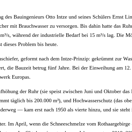
g des Bauingenieurs Otto Intze und seines Schülers Ernst Li
cher mit Brauchwasser zu versorgen. Bis dahin hatte das R
 m³/s, während der industrielle Bedarf bei 15 m³/s lag. Die 
t dieses Problem bis heute.
chiefer, geformt nach dem Intze-Prinzip: gekrümmt zur Wass
t, die Bauzeit betrug fünf Jahre. Bei der Einweihung am 1
uwerk Europas.
ufhöhung der Ruhr (sie speist zwischen Juni und Oktober das 
 täglich bis 200.000 m³), und Hochwasserschutz (das obere 
rweg — kam erst nach 1950 als vierte hinzu, und sie steht i
r. Im April, wenn die Schneeschmelze vom Rothaargebirge ein