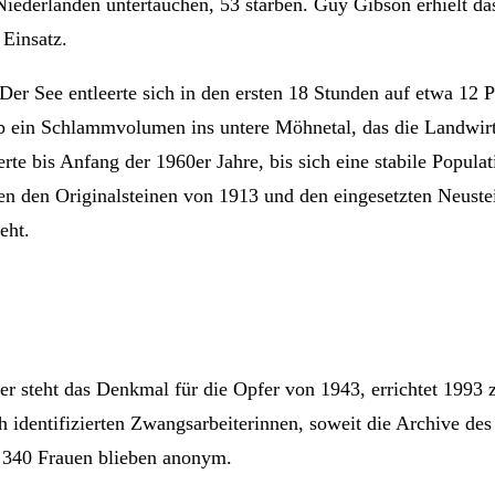
derlanden untertauchen, 53 starben. Guy Gibson erhielt das 
 Einsatz.
Der See entleerte sich in den ersten 18 Stunden auf etwa 12 
ob ein Schlammvolumen ins untere Möhnetal, das die Landwirts
e bis Anfang der 1960er Jahre, bis sich eine stabile Populati
 den Originalsteinen von 1913 und den eingesetzten Neuste
eht.
r steht das Denkmal für die Opfer von 1943, errichtet 1993 
h identifizierten Zwangsarbeiterinnen, soweit die Archive de
d 340 Frauen blieben anonym.