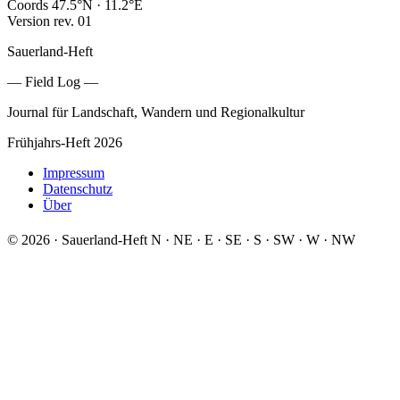
Coords
47.5°N · 11.2°E
Version
rev. 01
Sauerland-Heft
— Field Log —
Journal für Landschaft, Wandern und Regionalkultur
Frühjahrs-Heft 2026
Impressum
Datenschutz
Über
© 2026 · Sauerland-Heft
N
·
NE
·
E
·
SE
·
S
·
SW
·
W
·
NW