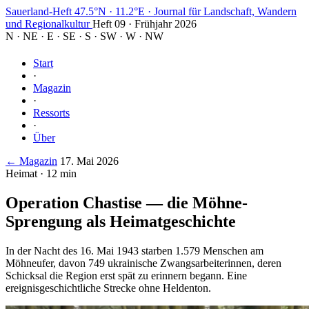
Sauerland-Heft
47.5°N · 11.2°E
·
Journal für Landschaft, Wandern
und Regionalkultur
Heft 09 · Frühjahr 2026
N
·
NE
·
E
·
SE
·
S
·
SW
·
W
·
NW
Start
·
Magazin
·
Ressorts
·
Über
← Magazin
17. Mai 2026
Heimat · 12 min
Operation Chastise — die Möhne-
Sprengung als Heimatgeschichte
In der Nacht des 16. Mai 1943 starben 1.579 Menschen am
Möhneufer, davon 749 ukrainische Zwangsarbeiterinnen, deren
Schicksal die Region erst spät zu erinnern begann. Eine
ereignisgeschichtliche Strecke ohne Heldenton.