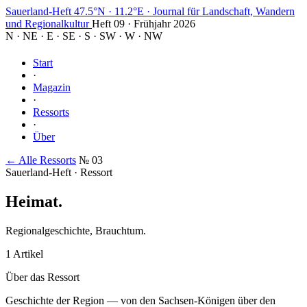
Sauerland-Heft
47.5°N · 11.2°E
·
Journal für Landschaft, Wandern
und Regionalkultur
Heft 09 · Frühjahr 2026
N
·
NE
·
E
·
SE
·
S
·
SW
·
W
·
NW
Start
·
Magazin
·
Ressorts
·
Über
← Alle Ressorts
№ 03
Sauerland-Heft · Ressort
Heimat
.
Regionalgeschichte, Brauchtum.
1 Artikel
Über das Ressort
Geschichte der Region — von den Sachsen-Königen über den