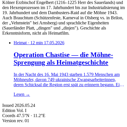
Kölner Erzbischof Engelbert (1216–1225 Herr des Sauerlands) und
den Hexenprozessen im 17. Jahrhundert bis zur Industrialisierung im
19. Jahrhundert und dem Dambusters-Raid auf die Möhne 1943.
Auch Brauchtum (Schützenfeste, Karneval in Olsberg vs. in Brilon,
der „Vehmstein" bei Arnsberg) und sprachliche Eigenheiten
(Sauerländer Platt, „dingen" und „dinjen"). Geschichte als
Erkenntnisform, nicht als Heimatfilm.
Heimat · 12 min
17.05.2026
Operation Chastise — die Möhne-
Sprengung als Heimatgeschichte
In der Nacht des 16. Mai 1943 starben 1.579 Menschen am
Möhneufer, davon 749 ukrainische Zwangsarbeiterinnen,
deren Schicksal die Region erst spät zu erinnern begann. Eine
ereignisgeschichtliche Strecke ohne Heldenton.
Lesen
→
Issued
2026.05.24
Edition
Vol. I
Coords
47.5°N · 11.2°E
Version
rev. 01