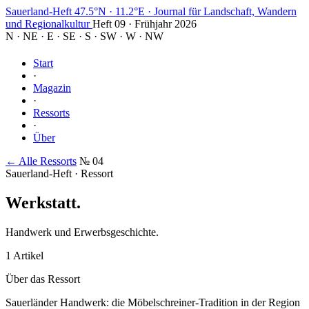
Sauerland-Heft
47.5°N · 11.2°E
·
Journal für Landschaft, Wandern
und Regionalkultur
Heft 09 · Frühjahr 2026
N
·
NE
·
E
·
SE
·
S
·
SW
·
W
·
NW
Start
·
Magazin
·
Ressorts
·
Über
← Alle Ressorts
№ 04
Sauerland-Heft · Ressort
Werkstatt
.
Handwerk und Erwerbsgeschichte.
1 Artikel
Über das Ressort
Sauerländer Handwerk: die Möbelschreiner-Tradition in der Region