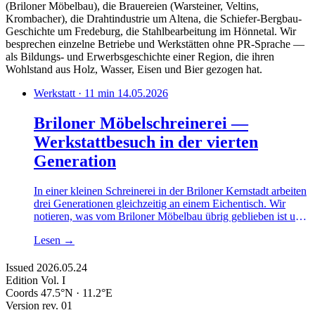
(Briloner Möbelbau), die Brauereien (Warsteiner, Veltins,
Krombacher), die Drahtindustrie um Altena, die Schiefer-Bergbau-
Geschichte um Fredeburg, die Stahlbearbeitung im Hönnetal. Wir
besprechen einzelne Betriebe und Werkstätten ohne PR-Sprache —
als Bildungs- und Erwerbsgeschichte einer Region, die ihren
Wohlstand aus Holz, Wasser, Eisen und Bier gezogen hat.
Werkstatt · 11 min
14.05.2026
Briloner Möbelschreinerei —
Werkstattbesuch in der vierten
Generation
In einer kleinen Schreinerei in der Briloner Kernstadt arbeiten
drei Generationen gleichzeitig an einem Eichentisch. Wir
notieren, was vom Briloner Möbelbau übrig geblieben ist und
warum der Massivholzanteil wieder wächst.
Lesen
→
Issued
2026.05.24
Edition
Vol. I
Coords
47.5°N · 11.2°E
Version
rev. 01